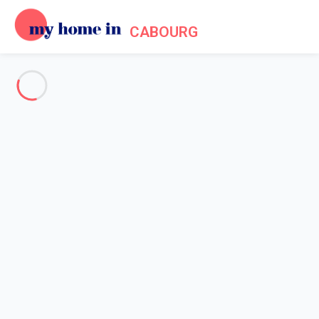
CABOURG
Voir toutes les photos
Aperçu
Description
Carte
Tarifs et disponibilités
Avis (6)
Accueil
Appartement 2 chambres Houlgate
Appartement 2 chambres
Houlgate