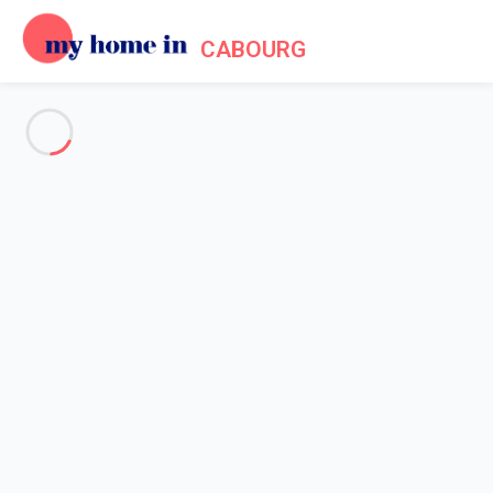
CABOURG
Voir toutes les photos
Aperçu
Description
Carte
Tarifs et disponibilités
Accueil
Location appartement Cabourg
Appartement 2 chambres Cabourg
Appartement 2 chambres
Cabourg