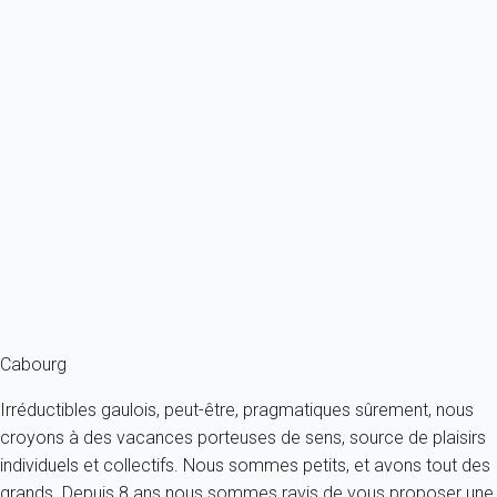
Previous
Next
Essentiel
Appartement 1 chambre Cabourg
France - Normandie - Cabourg
4 personnes - 1 chambre - 1 salle de bain
À partir de
48€
/nuit
Ref : 90310
Fermer
Cabourg
Irréductibles gaulois, peut-être, pragmatiques sûrement, nous
croyons à des vacances porteuses de sens, source de plaisirs
individuels et collectifs. Nous sommes petits, et avons tout des
grands. Depuis 8 ans nous sommes ravis de vous proposer une